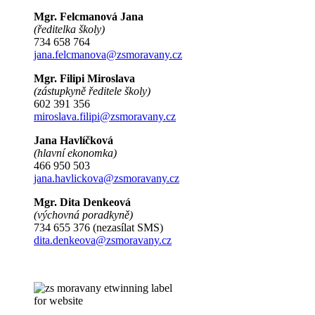
Mgr. Felcmanová Jana
(ředitelka školy)
734 658 764
jana.felcmanova@zsmoravany.cz
Mgr. Filipi Miroslava
(zástupkyně ředitele školy)
602 391 356
miroslava.filipi@zsmoravany.cz
Jana Havlíčková
(hlavní ekonomka)
466 950 503
jana.havlickova@zsmoravany.cz
Mgr. Dita Denkeová
(výchovná poradkyně)
734 655 376 (nezasílat SMS)
dita.denkeova@zsmoravany.cz