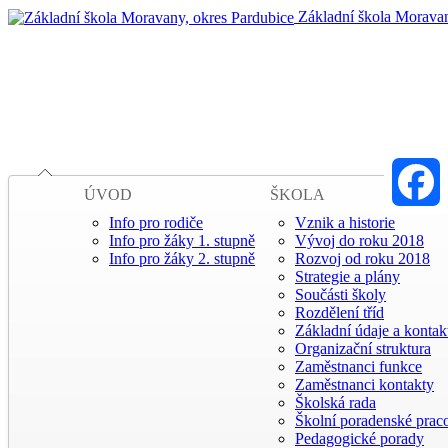
Základní škola Moravan
ÚVOD
ŠKOLA
Info pro rodiče
Vznik a historie
Faceboo
Info pro žáky 1. stupně
Vývoj do roku 2018
Info pro žáky 2. stupně
Rozvoj od roku 2018
Strategie a plány
Součásti školy
Rozdělení tříd
Základní údaje a kontak
Organizační struktura
Zaměstnanci funkce
Zaměstnanci kontakty
Školská rada
Školní poradenské praco
Pedagogické porady