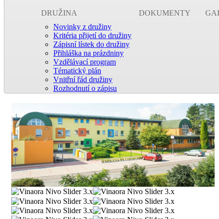
DRUŽINA
DOKUMENTY
GA
Novinky z družiny
Kritéria přijetí do družiny
Zápisní lístek do družiny
Přihláška na prázdniny
Vzdělávací program
Tématický plán
Vnitřní řád družiny
Rozhodnutí o zápisu