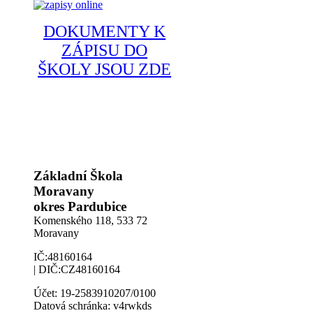
DOKUMENTY K
ZÁPISU DO
ŠKOLY JSOU ZDE
Základní Škola
Moravany
okres Pardubice
Komenského 118,
533 72
Moravany
IČ:48160164
| DIČ:CZ48160164
Účet: 19-2583910207/0100
Datová schránka: v4rwkds