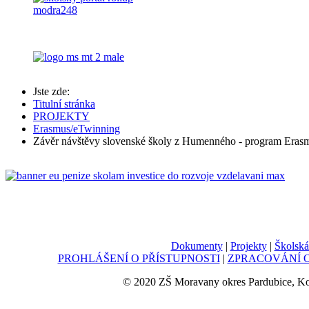
Jste zde:
Titulní stránka
PROJEKTY
Erasmus/eTwinning
Závěr návštěvy slovenské školy z Humenného - program Eras
Dokumenty
|
Projekty
|
Školská
PROHLÁŠENÍ O PŘÍSTUPNOSTI
|
ZPRACOVÁNÍ O
© 2020 ZŠ Moravany okres Pardubice, K