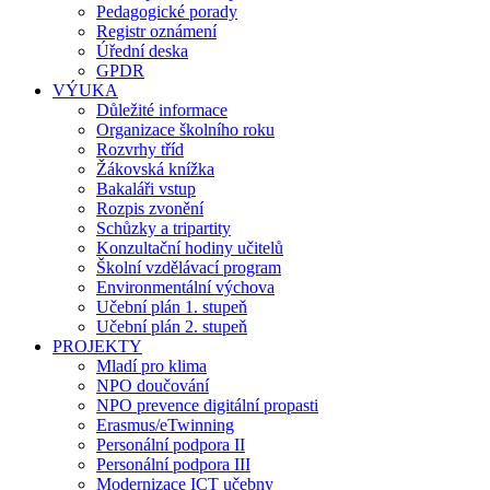
Pedagogické porady
Registr oznámení
Úřední deska
GPDR
VÝUKA
Důležité informace
Organizace školního roku
Rozvrhy tříd
Žákovská knížka
Bakaláři vstup
Rozpis zvonění
Schůzky a tripartity
Konzultační hodiny učitelů
Školní vzdělávací program
Environmentální výchova
Učební plán 1. stupeň
Učební plán 2. stupeň
PROJEKTY
Mladí pro klima
NPO doučování
NPO prevence digitální propasti
Erasmus/eTwinning
Personální podpora II
Personální podpora III
Modernizace ICT učebny