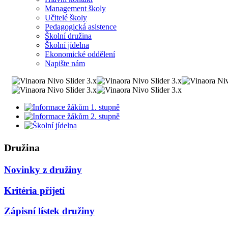
Management školy
Učitelé školy
Pedagogická asistence
Školní družina
Školní jídelna
Ekonomické oddělení
Napište nám
Družina
Novinky z družiny
Kritéria přijetí
Zápisní lístek družiny