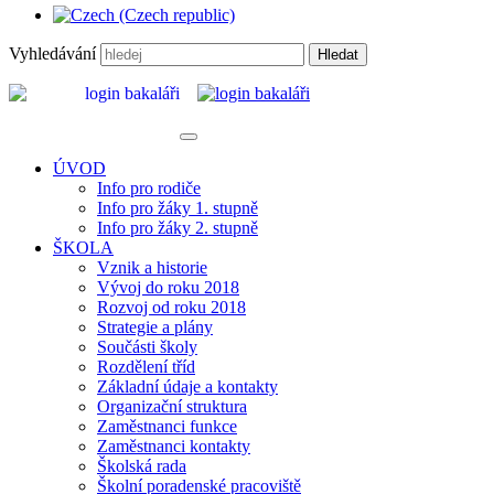
Vyhledávání
Hledat
ÚVOD
Info pro rodiče
Info pro žáky 1. stupně
Info pro žáky 2. stupně
ŠKOLA
Vznik a historie
Vývoj do roku 2018
Rozvoj od roku 2018
Strategie a plány
Součásti školy
Rozdělení tříd
Základní údaje a kontakty
Organizační struktura
Zaměstnanci funkce
Zaměstnanci kontakty
Školská rada
Školní poradenské pracoviště