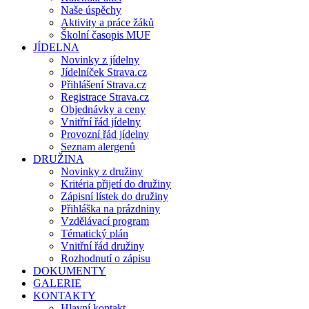
Naše úspěchy
Aktivity a práce žáků
Školní časopis MUF
JÍDELNA
Novinky z jídelny
Jídelníček Strava.cz
Přihlášení Strava.cz
Registrace Strava.cz
Objednávky a ceny
Vnitřní řád jídelny
Provozní řád jídelny
Seznam alergenů
DRUŽINA
Novinky z družiny
Kritéria přijetí do družiny
Zápisní lístek do družiny
Přihláška na prázdniny
Vzdělávací program
Tématický plán
Vnitřní řád družiny
Rozhodnutí o zápisu
DOKUMENTY
GALERIE
KONTAKTY
Hlavní kontakt