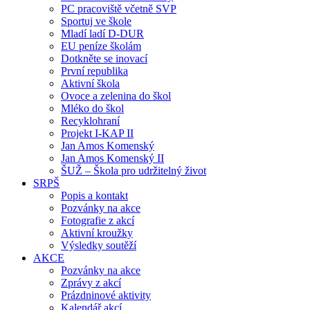
PC pracoviště včetně SVP
Sportuj ve škole
Mladí ladí D-DUR
EU peníze školám
Dotkněte se inovací
První republika
Aktivní škola
Ovoce a zelenina do škol
Mléko do škol
Recyklohraní
Projekt I-KAP II
Jan Amos Komenský
Jan Amos Komenský II
ŠUŽ – Škola pro udržitelný život
SRPŠ
Popis a kontakt
Pozvánky na akce
Fotografie z akcí
Aktivní kroužky
Výsledky soutěží
AKCE
Pozvánky na akce
Zprávy z akcí
Prázdninové aktivity
Kalendář akcí