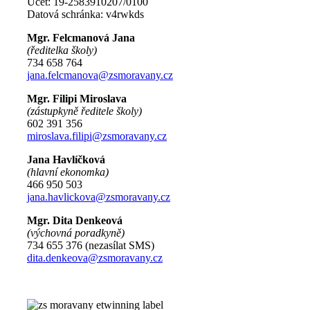
Účet: 19-2583910207/0100
Datová schránka: v4rwkds
Mgr. Felcmanová Jana
(ředitelka školy)
734 658 764
jana.felcmanova@zsmoravany.cz
Mgr. Filipi Miroslava
(zástupkyně ředitele školy)
602 391 356
miroslava.filipi@zsmoravany.cz
Jana Havlíčková
(hlavní ekonomka)
466 950 503
jana.havlickova@zsmoravany.cz
Mgr. Dita Denkeová
(výchovná poradkyně)
734 655 376 (nezasílat SMS)
dita.denkeova@zsmoravany.cz