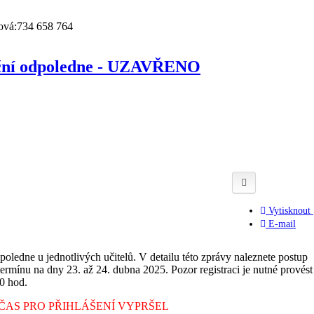
nová:734 658 764
ační odpoledne - UZAVŘENO
Vytisknout
E-mail
poledne u jednotlivých učitelů. V detailu této zprávy naleznete postup
termínu na dny 23. až 24. dubna 2025. Pozor registraci je nutné provést
0 hod.
 ČAS PRO PŘIHLÁŠENÍ VYPRŠEL