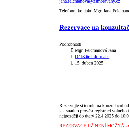
jana.felcmanova@zsmoravany.cz
Telefonní kontakt: Mgr. Jana Felcma
Rezervace na konzult
Podrobnosti
Mgr. Felcmanová Jana
Důležité informace
15. duben 2025
Rezervujte si termín na konzultační od
jak snadno provést registraci volného 
nejpozději d
o úterý 22.4.2025 do 10:0
REZERVACE JIŽ NENÍ MOŽNÁ -