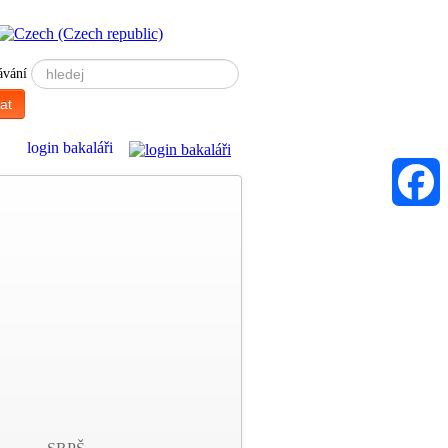
ávání
at
Faceboo