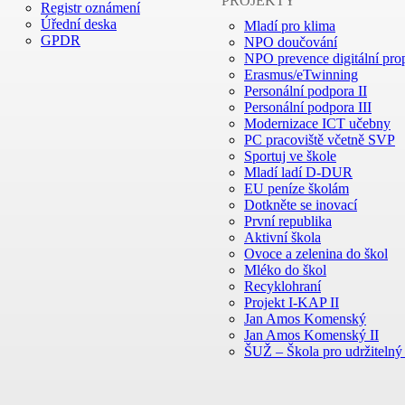
PROJEKTY
Registr oznámení
Úřední deska
Mladí pro klima
GPDR
NPO doučování
NPO prevence digitální prop
Erasmus/eTwinning
Personální podpora II
Personální podpora III
Modernizace ICT učebny
PC pracoviště včetně SVP
Sportuj ve škole
Mladí ladí D-DUR
EU peníze školám
Dotkněte se inovací
První republika
Aktivní škola
Ovoce a zelenina do škol
Mléko do škol
Recyklohraní
Projekt I-KAP II
Jan Amos Komenský
Jan Amos Komenský II
ŠUŽ – Škola pro udržitelný 