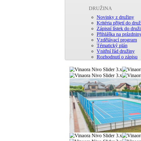
DRUŽINA
Novinky z družiny
Kritéria přijetí do dru
Zápisní lístek do druž
Přihláška na prázdnin
Vzdělávací program
Tématický plán
Vnitřní řád družiny
Rozhodnutí o zápisu