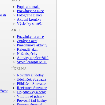
SRPŠ
Popis a kontakt
Pozvánky na akce
asti
Fotografie z akcí
Aktivní kroužky
Výsledky soutěží
AKCE
Pozvánky na akce
Zprávy z akcí
Prázdninové aktivity
Kalendář akcí
Naše úspěchy
Aktivity a práce žáků
Školní časopis MUF
JÍDELNA
Novinky z jídelny
Jídelníček Strava.cz
Přihlášení Strava.cz
Registrace Strava.cz
život
Objednávky a ceny
Vnitřní řád jídelny
Provozní řád jídelny
Seznam alergenů