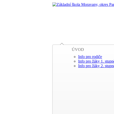
ÚVOD
Info pro rodiče
Info pro žáky 1. stupn
Info pro žáky 2. stupn