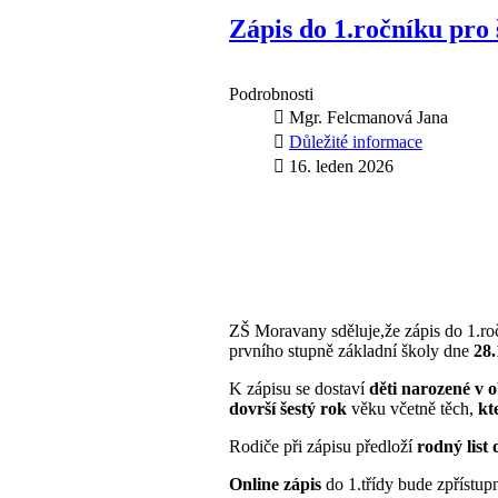
Zápis do 1.ročníku pro
Podrobnosti
Mgr. Felcmanová Jana
Důležité informace
16. leden 2026
ZŠ Moravany sděluje,že zápis do 1.r
prvního stupně základní školy dne
28.
K zápisu se dostaví
děti narozené v o
dovrší šestý rok
věku včetně těch,
kt
Rodiče při zápisu předloží
rodný list 
Online zápis
do 1.třídy bude zpřístu