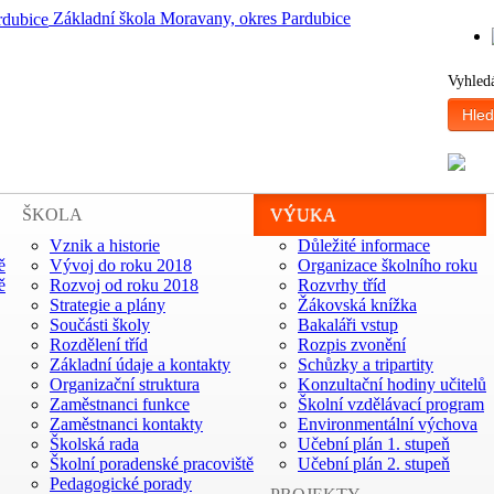
Základní škola Moravany, okres Pardubice
Vyhled
Hled
ŠKOLA
VÝUKA
Vznik a historie
Důležité informace
ě
Vývoj do roku 2018
Organizace školního roku
ě
Rozvoj od roku 2018
Rozvrhy tříd
Strategie a plány
Žákovská knížka
Součásti školy
Bakaláři vstup
Rozdělení tříd
Rozpis zvonění
Základní údaje a kontakty
Schůzky a tripartity
Organizační struktura
Konzultační hodiny učitelů
Zaměstnanci funkce
Školní vzdělávací program
Zaměstnanci kontakty
Environmentální výchova
Školská rada
Učební plán 1. stupeň
Školní poradenské pracoviště
Učební plán 2. stupeň
Pedagogické porady