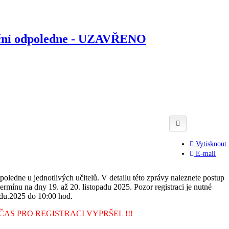
ační odpoledne - UZAVŘENO
Vytisknout
E-mail
poledne u jednotlivých učitelů. V detailu této zprávy naleznete postup
termínu na dny 19. až 20. listopadu 2025. Pozor registraci je nutné
padu.2025 do 10:00 hod.
ČAS PRO REGISTRACI VYPRŠEL !!!