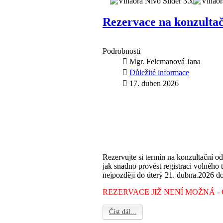
Rezervace na konzult
Podrobnosti
Mgr. Felcmanová Jana
Důležité informace
17. duben 2026
Rezervujte si termín na konzultační od
jak snadno provést registraci volného 
nejpozději d
o úterý 21. dubna.2026 d
REZERVACE JIŽ NENÍ MOŽNÁ - 
Číst dál...