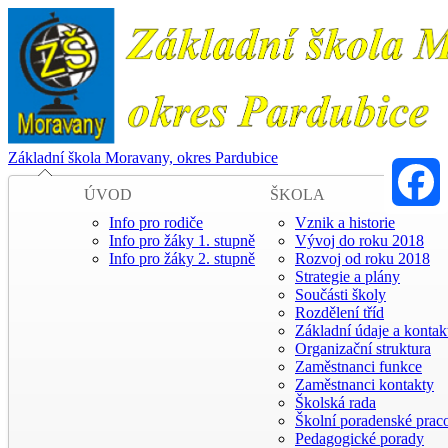
Základní škola Moravany, okres Pardubice
ÚVOD
ŠKOLA
Info pro rodiče
Vznik a historie
Faceboo
Info pro žáky 1. stupně
Vývoj do roku 2018
Info pro žáky 2. stupně
Rozvoj od roku 2018
Strategie a plány
Součásti školy
Rozdělení tříd
Základní údaje a kontak
Organizační struktura
Zaměstnanci funkce
Zaměstnanci kontakty
Školská rada
Školní poradenské praco
Pedagogické porady