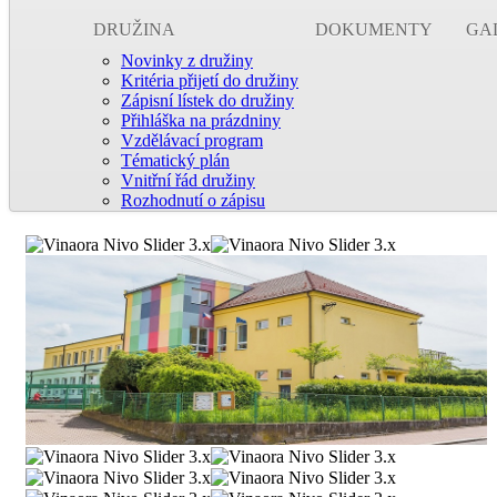
DRUŽINA
DOKUMENTY
GA
Novinky z družiny
Kritéria přijetí do družiny
Zápisní lístek do družiny
Přihláška na prázdniny
Vzdělávací program
Tématický plán
Vnitřní řád družiny
Rozhodnutí o zápisu