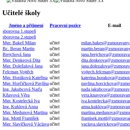
Učitelé školy
Jméno a příjmení
Pracovní pozice
E-mail
sborovna 1.stupeň
sborovna 2.stupeň
Mgr. Bakeš Milan
učitel
milan.bakes@zsmoravany
Bc. Beran Martin
učitel
martin.beran@zsmoravany
Brejchová Jana
učitel
jana.brejchova@zsmorava
Mgr. Denkeová Dita
učitel
dita.denkeova@zsmoravan
Mgr. Doležalová Jana
učitel
jana.dolezalova@zsmorav
Felcman Vojtěch
učitel
vojtech.felcman@zsmorav
Mgr. Horáková Kateřina
učitel
katerina.horakova@zsmor
Mgr. Horčičková Pavlína
učitel
pavlina.horcickova@zsmo
Ing. Jakubcová Naďa
učitel
nada.jakubcova@zsmorav
Kňavová Věra
učitel
vera.knavova@zsmoravan
Mgr. Kostelecká Iva
učitel
iva.kostelecka@zsmorava
Ing. Kuklová Anna
učitel
anna.kuklova@zsmoravan
Mgr. Medunová Martina
učitel
martina.medunova@zsmor
Ing. Mottl František
učitel
frantisek.mottl@zsmorava
Mgr. Slavíčková Václava
učitel
vaclava.slavickova@zsmo