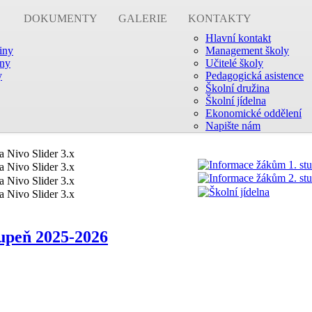
DOKUMENTY
GALERIE
KONTAKTY
Hlavní kontakt
žiny
Management školy
iny
Učitelé školy
y
Pedagogická asistence
Školní družina
Školní jídelna
Ekonomické oddělení
Napište nám
tupeň 2025-2026