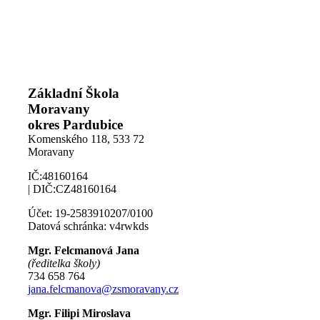
Základní Škola
Moravany
okres Pardubice
Komenského 118,
533 72
Moravany
IČ:48160164
| DIČ:CZ48160164
Účet: 19-2583910207/0100
Datová schránka: v4rwkds
Mgr. Felcmanová Jana
(ředitelka školy)
734 658 764
jana.felcmanova@zsmoravany.cz
Mgr. Filipi Miroslava