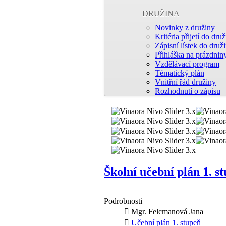
DRUŽINA
Novinky z družiny
Kritéria přijetí do dru
Zápisní lístek do druž
Přihláška na prázdnin
Vzdělávací program
Tématický plán
Vnitřní řád družiny
Rozhodnutí o zápisu
Školní učební plán 1. s
Podrobnosti
Mgr. Felcmanová Jana
Učební plán 1. stupeň