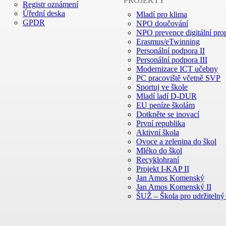
PROJEKTY
Registr oznámení
Úřední deska
Mladí pro klima
GPDR
NPO doučování
NPO prevence digitální prop
Erasmus/eTwinning
Personální podpora II
Personální podpora III
Modernizace ICT učebny
PC pracoviště včetně SVP
Sportuj ve škole
Mladí ladí D-DUR
EU peníze školám
Dotkněte se inovací
První republika
Aktivní škola
Ovoce a zelenina do škol
Mléko do škol
Recyklohraní
Projekt I-KAP II
Jan Amos Komenský
Jan Amos Komenský II
ŠUŽ – Škola pro udržitelný 