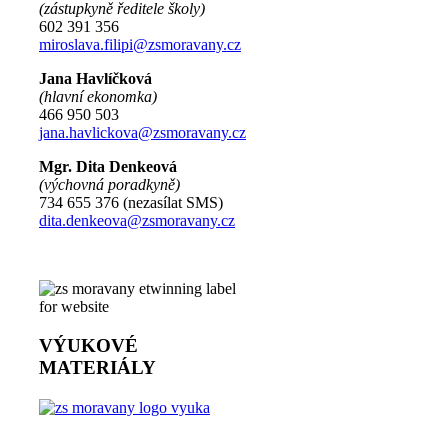
(zástupkyně ředitele školy)
602 391 356
miroslava.filipi@zsmoravany.cz
Jana Havlíčková
(hlavní ekonomka)
466 950 503
jana.havlickova@zsmoravany.cz
Mgr. Dita Denkeová
(výchovná poradkyně)
734 655 376 (nezasílat SMS)
dita.denkeova@zsmoravany.cz
VÝUKOVÉ
MATERIÁLY