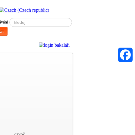
ávání
at
Faceboo