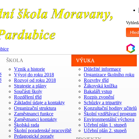
Vyhled
Hled
ubice
ŠKOLA
VÝUKA
Vznik a historie
Důležité informace
ě
Vývoj do roku 2018
Organizace školního roku
ě
Rozvoj od roku 2018
Rozvrhy tříd
Strategie a plány
Žákovská knížka
Součásti školy
Bakaláři vstup
Rozdělení tříd
Rozpis zvonění
Základní údaje a kontakty
Schůzky a tripartity
Organizační struktura
Konzultační hodiny učitelů
Zaměstnanci funkce
Školní vzdělávací program
Zaměstnanci kontakty
Environmentální výchova
Školská rada
Učební plán 1. stupeň
Školní poradenské pracoviště
Učební plán 2. stupeň
Pedagogické porady