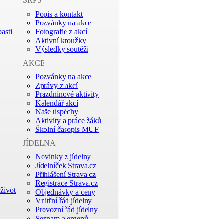
SRPŠ
Popis a kontakt
Pozvánky na akce
asti
Fotografie z akcí
Aktivní kroužky
Výsledky soutěží
AKCE
Pozvánky na akce
Zprávy z akcí
Prázdninové aktivity
Kalendář akcí
Naše úspěchy
Aktivity a práce žáků
Školní časopis MUF
JÍDELNA
Novinky z jídelny
Jídelníček Strava.cz
Přihlášení Strava.cz
Registrace Strava.cz
život
Objednávky a ceny
Vnitřní řád jídelny
Provozní řád jídelny
Seznam alergenů