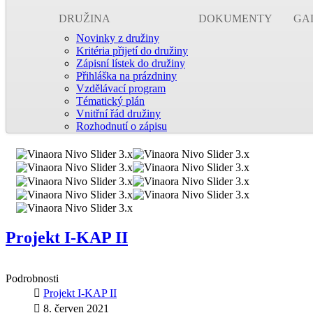
DRUŽINA
DOKUMENTY
GA
Novinky z družiny
Kritéria přijetí do družiny
Zápisní lístek do družiny
Přihláška na prázdniny
Vzdělávací program
Tématický plán
Vnitřní řád družiny
Rozhodnutí o zápisu
Projekt I-KAP II
Podrobnosti
Projekt I-KAP II
8. červen 2021