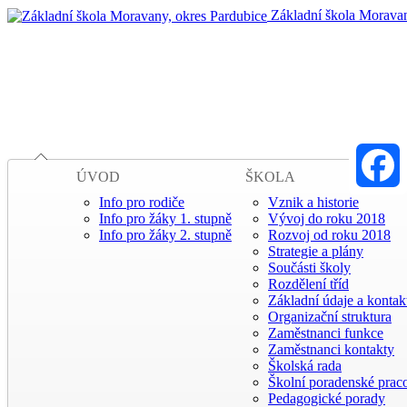
Základní škola Moravan
ÚVOD
ŠKOLA
Info pro rodiče
Vznik a historie
Faceboo
Info pro žáky 1. stupně
Vývoj do roku 2018
Info pro žáky 2. stupně
Rozvoj od roku 2018
Strategie a plány
Součásti školy
Rozdělení tříd
Základní údaje a kontak
Organizační struktura
Zaměstnanci funkce
Zaměstnanci kontakty
Školská rada
Školní poradenské praco
Pedagogické porady