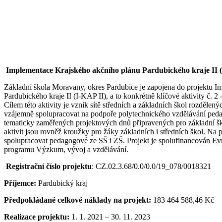
Implementace Krajského akčního plánu Pardubického kraje II (
Základní škola Moravany, okres Pardubice je zapojena do projektu 
Pardubického kraje II (I-KAP II), a to konkrétně klíčové aktivity č. 
Cílem této aktivity je vznik sítě středních a základních škol rozděle
vzájemně spolupracovat na podpoře polytechnického vzdělávání ped
tematicky zaměřených projektových dnů připravených pro základní ško
aktivit jsou rovněž kroužky pro žáky základních i středních škol. Na 
spolupracovat pedagogové ze SŠ i ZŠ. Projekt je spolufinancován Ev
programu Výzkum, vývoj a vzdělávání.
Registrační číslo projektu
: CZ.02.3.68/0.0/0.0/19_078/0018321
Příjemce:
Pardubický kraj
Předpokládané celkové náklady na projekt:
183 464 588,46 Kč
Realizace projektu:
1. 1. 2021 – 30. 11. 2023