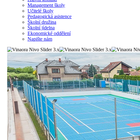
Management školy
Učitelé školy
Pedagogická asistence
Školní družina
Školní jídelna
Ekonomické oddělení
Napište nám