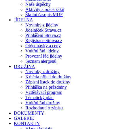
Naše úspěchy
Aktivity a práce žáků
Školní časopis MUF
JÍDELNA
Novinky z jídelny
Jídelníček Strava.cz
Přihlášení Strava.cz
Registrace Strava.cz
Objednávky a ceny
Vnitřní řád jídelny
Provozní řád jídelny
Seznam alergenů
DRUŽINA
Novinky z družiny
Kritéria přijetí do družiny
Zápisní lístek do družiny
Přihláška na prázdniny
Vzdělávací program
Tématický plán
Vnitřní řád družiny
Rozhodnutí o zápisu
DOKUMENTY
GALERIE
KONTAKTY
Hlavní kontakt