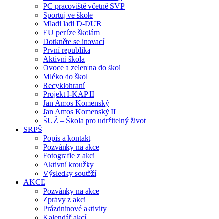
PC pracoviště včetně SVP
Sportuj ve škole
Mladí ladí D-DUR
EU peníze školám
Dotkněte se inovací
První republika
Aktivní škola
Ovoce a zelenina do škol
Mléko do škol
Recyklohraní
Projekt I-KAP II
Jan Amos Komenský
Jan Amos Komenský II
ŠUŽ – Škola pro udržitelný život
SRPŠ
Popis a kontakt
Pozvánky na akce
Fotografie z akcí
Aktivní kroužky
Výsledky soutěží
AKCE
Pozvánky na akce
Zprávy z akcí
Prázdninové aktivity
Kalendář akcí