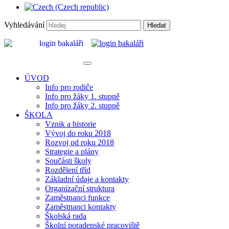
Vyhledávání
Hledat
ÚVOD
Info pro rodiče
Info pro žáky 1. stupně
Info pro žáky 2. stupně
ŠKOLA
Vznik a historie
Vývoj do roku 2018
Rozvoj od roku 2018
Strategie a plány
Součásti školy
Rozdělení tříd
Základní údaje a kontakty
Organizační struktura
Zaměstnanci funkce
Zaměstnanci kontakty
Školská rada
Školní poradenské pracoviště