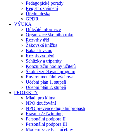
Pedagogické porady
Registr oznámení
Úřední deska
GPDR
VÝUKA
Důležité informace
Organizace školního roku
Rozvrhy tříd
Žákovská knížka
Bakaláři vstup
Rozpis zvonění
Schůzky a tripartity
Konzultační hodiny učitelů
Školní vzdělávací program
Environmentální výchova
Učební plán 1. stupeň
Učební plán 2. stupeň
PROJEKTY
Mladí pro klima
NPO doučování
NPO prevence digitální propasti
Erasmus/eTwinning
Personální podpora II
Personální podpora III
Modernizace ICT učebny