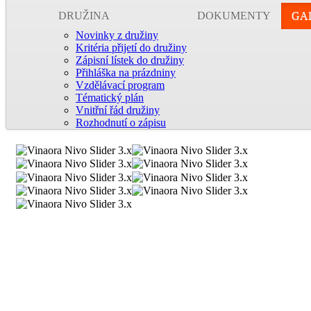
DRUŽINA
DOKUMENTY
GA
Novinky z družiny
Kritéria přijetí do družiny
Zápisní lístek do družiny
Přihláška na prázdniny
Vzdělávací program
Tématický plán
Vnitřní řád družiny
Rozhodnutí o zápisu