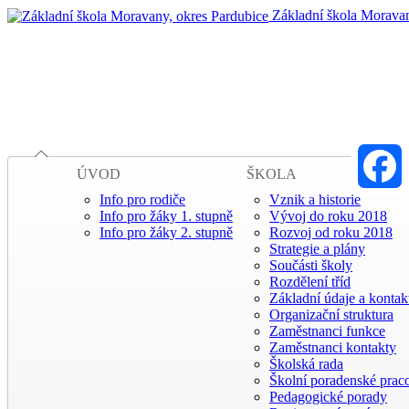
Základní škola Moravan
ÚVOD
ŠKOLA
Info pro rodiče
Vznik a historie
Faceboo
Info pro žáky 1. stupně
Vývoj do roku 2018
Info pro žáky 2. stupně
Rozvoj od roku 2018
Strategie a plány
Součásti školy
Rozdělení tříd
Základní údaje a kontak
Organizační struktura
Zaměstnanci funkce
Zaměstnanci kontakty
Školská rada
Školní poradenské praco
Pedagogické porady