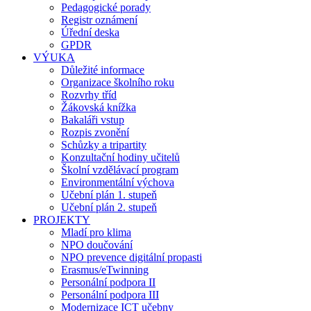
Pedagogické porady
Registr oznámení
Úřední deska
GPDR
VÝUKA
Důležité informace
Organizace školního roku
Rozvrhy tříd
Žákovská knížka
Bakaláři vstup
Rozpis zvonění
Schůzky a tripartity
Konzultační hodiny učitelů
Školní vzdělávací program
Environmentální výchova
Učební plán 1. stupeň
Učební plán 2. stupeň
PROJEKTY
Mladí pro klima
NPO doučování
NPO prevence digitální propasti
Erasmus/eTwinning
Personální podpora II
Personální podpora III
Modernizace ICT učebny