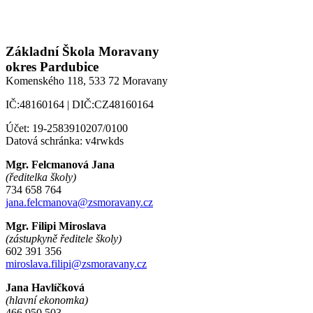
Základní Škola Moravany
okres Pardubice
Komenského 118,
533 72 Moravany
IČ:48160164 | DIČ:CZ48160164
Účet: 19-2583910207/0100
Datová schránka: v4rwkds
Mgr. Felcmanová Jana
(ředitelka školy)
734 658 764
jana.felcmanova@zsmoravany.cz
Mgr. Filipi Miroslava
(zástupkyně ředitele školy)
602 391 356
miroslava.filipi@zsmoravany.cz
Jana Havlíčková
(hlavní ekonomka)
466 950 503