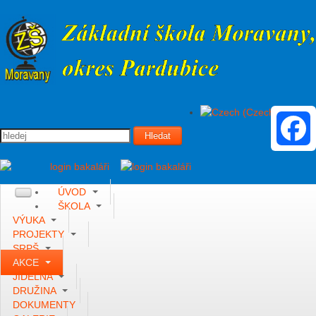
Vyhledávání
Hledat
Faceboo
ÚVOD
ŠKOLA
VÝUKA
PROJEKTY
SRPŠ
AKCE
JÍDELNA
DRUŽINA
DOKUMENTY