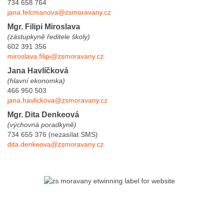
734 658 764
jana.felcmanova@zsmoravany.cz
Mgr. Filipi Miroslava
(zástupkyně ředitele školy)
602 391 356
miroslava.filipi@zsmoravany.cz
Jana Havlíčková
(hlavní ekonomka)
466 950 503
jana.havlickova@zsmoravany.cz
Mgr. Dita Denkeová
(výchovná poradkyně)
734 655 376 (nezasílat SMS)
dita.denkeova@zsmoravany.cz