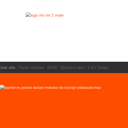
Jste zde:
Titulní stránka
AKCE
Zprávy z akcí
1.A v Tongu