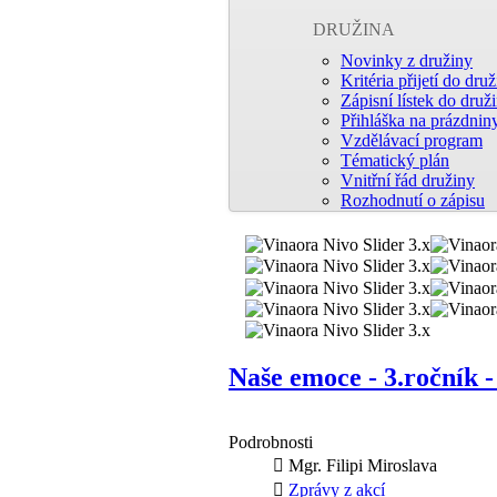
DRUŽINA
Novinky z družiny
Kritéria přijetí do dru
Zápisní lístek do druž
Přihláška na prázdnin
Vzdělávací program
Tématický plán
Vnitřní řád družiny
Rozhodnutí o zápisu
Naše emoce - 3.ročník -
Podrobnosti
Mgr. Filipi Miroslava
Zprávy z akcí