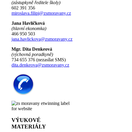
(zástupkyně ředitele školy)
602 391 356
miroslava.filipi@zsmoravany.cz
Jana Havlíčková
(hlavní ekonomka)
466 950 503
jana.havlickova@zsmoravany.cz
Mgr. Dita Denkeová
(výchovná poradkyně)
734 655 376 (nezasílat SMS)
dita.denkeova@zsmoravany.cz
VÝUKOVÉ
MATERIÁLY