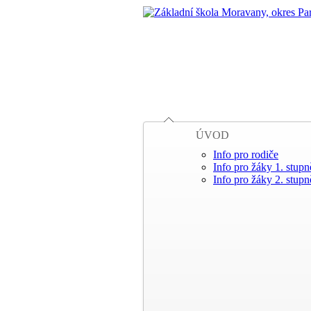
ÚVOD
Info pro rodiče
Info pro žáky 1. stupn
Info pro žáky 2. stupn