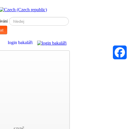
ávání
at
Faceboo