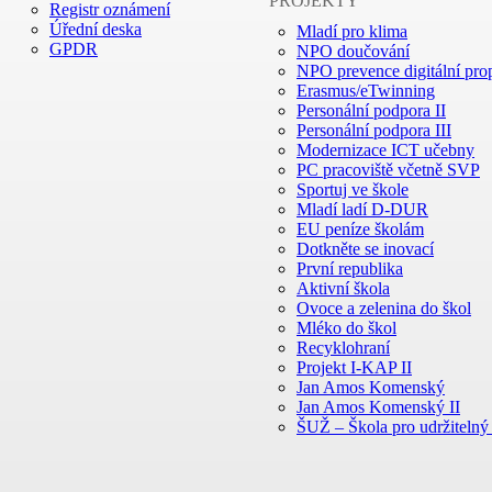
PROJEKTY
Registr oznámení
Úřední deska
Mladí pro klima
GPDR
NPO doučování
NPO prevence digitální prop
Erasmus/eTwinning
Personální podpora II
Personální podpora III
Modernizace ICT učebny
PC pracoviště včetně SVP
Sportuj ve škole
Mladí ladí D-DUR
EU peníze školám
Dotkněte se inovací
První republika
Aktivní škola
Ovoce a zelenina do škol
Mléko do škol
Recyklohraní
Projekt I-KAP II
Jan Amos Komenský
Jan Amos Komenský II
ŠUŽ – Škola pro udržitelný 