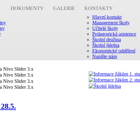
DOKUMENTY
GALERIE
KONTAKTY
Hlavní kontakt
žiny
Management školy
iny
Učitelé školy
y
Pedagogická asistence
Školní družina
Školní jídelna
Ekonomické oddělení
Napište nám
 28.5.