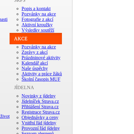
SRPŠ
Popis a kontakt
Pozvánky na akce
asti
Fotografie z akcí
Aktivní kroužky
Výsledky soutěží
AKCE
Pozvánky na akce
Zprávy z akcí
Prázdninové aktivity
Kalendář akcí
Naše úspěchy
Aktivity a práce žáků
Školní časopis MUF
JÍDELNA
Novinky z jídelny
Jídelníček Strava.cz
Přihlášení Strava.cz
Registrace Strava.cz
život
Objednávky a ceny
Vnitřní řád jídelny
Provozní řád jídelny
Seznam alergenů