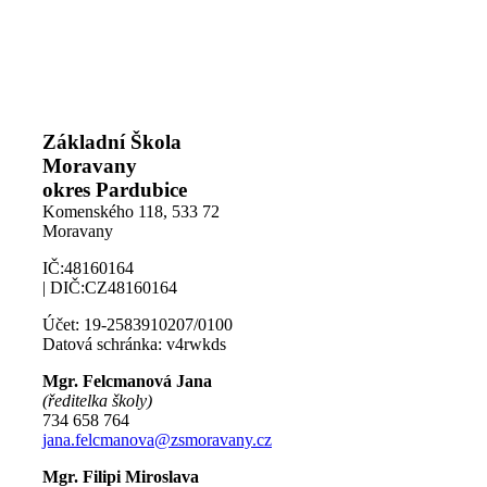
Základní Škola
Moravany
okres Pardubice
Komenského 118,
533 72
Moravany
IČ:48160164
| DIČ:CZ48160164
Účet: 19-2583910207/0100
Datová schránka: v4rwkds
Mgr. Felcmanová Jana
(ředitelka školy)
734 658 764
jana.felcmanova@zsmoravany.cz
Mgr. Filipi Miroslava