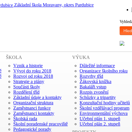
Základní škola Moravany, okres Pardubice
Vyhled
Hled
ŠKOLA
VÝUKA
Vznik a historie
Důležité informace
ě
Vývoj do roku 2018
Organizace školního roku
ě
Rozvoj od roku 2018
Rozvrhy tříd
Strategie a plány
Žákovská knížka
Součásti školy
Bakaláři vstup
Rozdělení tříd
Rozpis zvonění
Základní údaje a kontakty
Schůzky a tripartity
Organizační struktura
Konzultační hodiny učitelů
Zaměstnanci funkce
Školní vzdělávací program
Zaměstnanci kontakty
Environmentální výchova
Školská rada
Učební plán 1. stupeň
Školní poradenské pracoviště
Učební plán 2. stupeň
Pedagogické porady