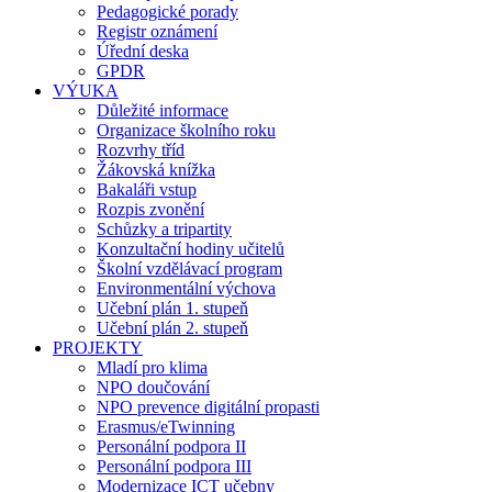
Pedagogické porady
Registr oznámení
Úřední deska
GPDR
VÝUKA
Důležité informace
Organizace školního roku
Rozvrhy tříd
Žákovská knížka
Bakaláři vstup
Rozpis zvonění
Schůzky a tripartity
Konzultační hodiny učitelů
Školní vzdělávací program
Environmentální výchova
Učební plán 1. stupeň
Učební plán 2. stupeň
PROJEKTY
Mladí pro klima
NPO doučování
NPO prevence digitální propasti
Erasmus/eTwinning
Personální podpora II
Personální podpora III
Modernizace ICT učebny