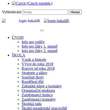
Vyhledávání
Hledat
ÚVOD
Info pro rodiče
Info pro žáky 1. stupně
Info pro žáky 2. stupně
ŠKOLA
Vznik a historie
Vývoj do roku 2018
Rozvoj od roku 2018
Strategie a plány
Součásti školy
Rozdělení tříd
Základní údaje a kontakty
Organizační struktura
Zaměstnanci funkce
Zaměstnanci kontakty
Školská rada
Školní poradenské pracoviště