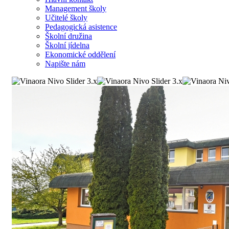
Management školy
Učitelé školy
Pedagogická asistence
Školní družina
Školní jídelna
Ekonomické oddělení
Napište nám