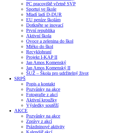
PC pracoviště včetně SVP
Sportuj ve škole
Mladí ladí D-DUR
EU peníze školám
Dotkněte se inovací
První republika
Aktivní škola
Ovoce a zelenina do škol
Mléko do škol
Recyklohraní
Projekt I-KAP II
Jan Amos Komenský
Jan Amos Komenský II
ŠUŽ – Škola pro udržitelný život
SRPŠ
Popis a kontakt
Pozvánky na akce
Fotografie z akcí
Aktivní kroužky
Výsledky soutěží
AKCE
Pozvánky na akce
Zprávy z akcí
Prázdninové aktivity
Kalendář akcí