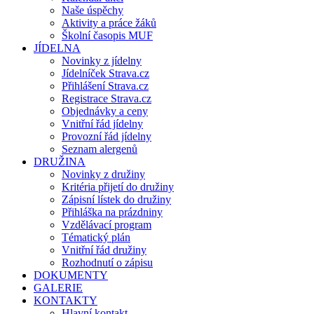
Naše úspěchy
Aktivity a práce žáků
Školní časopis MUF
JÍDELNA
Novinky z jídelny
Jídelníček Strava.cz
Přihlášení Strava.cz
Registrace Strava.cz
Objednávky a ceny
Vnitřní řád jídelny
Provozní řád jídelny
Seznam alergenů
DRUŽINA
Novinky z družiny
Kritéria přijetí do družiny
Zápisní lístek do družiny
Přihláška na prázdniny
Vzdělávací program
Tématický plán
Vnitřní řád družiny
Rozhodnutí o zápisu
DOKUMENTY
GALERIE
KONTAKTY
Hlavní kontakt